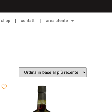
shop
contatti
area utente