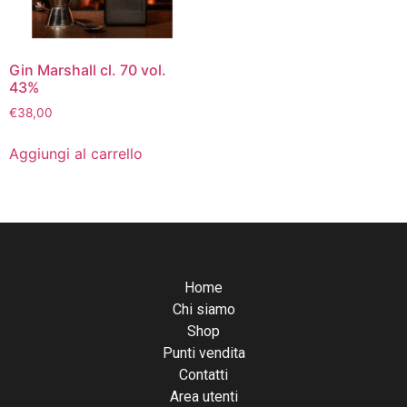
Gin Marshall cl. 70 vol.
43%
€
38,00
Aggiungi al carrello
Home
Chi siamo
Shop
Punti vendita
Contatti
Area utenti