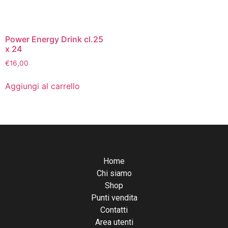
Power Energy Drink cl.25
x 24
€
16,00
Aggiungi al carrello
Home
Chi siamo
Shop
Punti vendita
Contatti
Area utenti