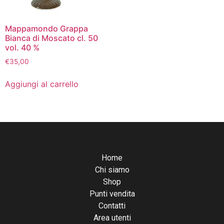
Mappamondo Grappa
Bianca di Moscato cl. 50
vol. 40 %
€
35,00
Aggiungi al carrello
Home
Chi siamo
Shop
Punti vendita
Contatti
Area utenti