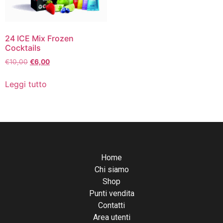
24 ICE Mix Frozen
Cocktails
€
10,00
€
6,00
Leggi tutto
Home
Chi siamo
Shop
Punti vendita
Contatti
Area utenti