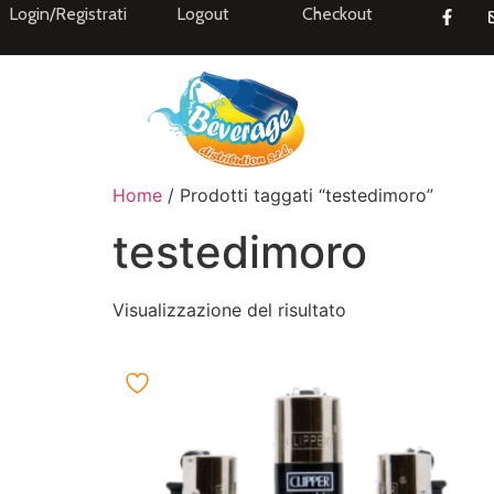
Login/Registrati
Logout
Checkout
Home
/ Prodotti taggati “testedimoro”
testedimoro
Visualizzazione del risultato