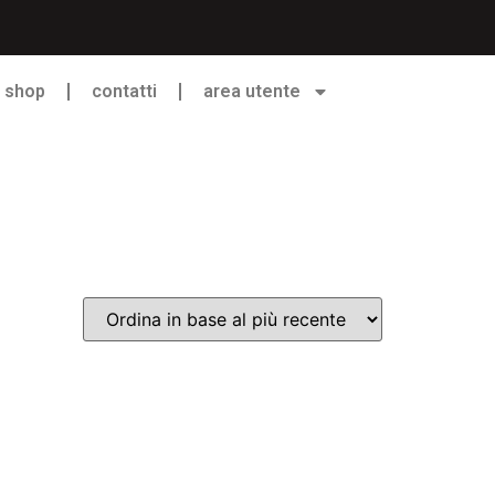
shop
contatti
area utente