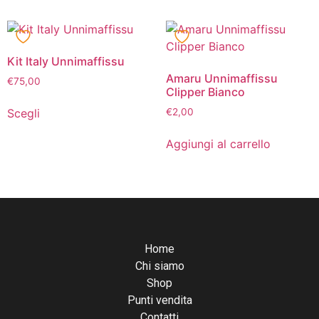
Kit Italy Unnimaffissu
Amaru Unnimaffissu
€
75,00
Clipper Bianco
Scegli
€
2,00
Aggiungi al carrello
Home
Chi siamo
Shop
Punti vendita
Contatti